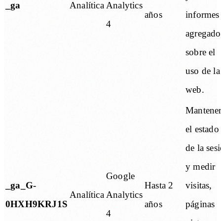
_ga
Analítica
Analytics
años
informes
4
agregado
sobre el
uso de la
web.
Mantene
el estado
de la ses
y medir
Google
_ga_G-
Hasta 2
visitas,
Analítica
Analytics
0HXH9KRJ1S
años
páginas
4